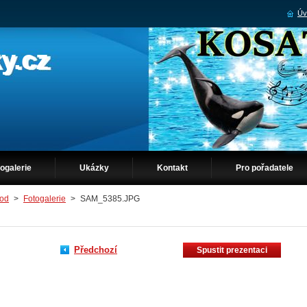
Úv
y.cz
ogalerie
Ukázky
Kontakt
Pro pořadatele
od
>
Fotogalerie
>
SAM_5385.JPG
Předchozí
Spustit prezentaci