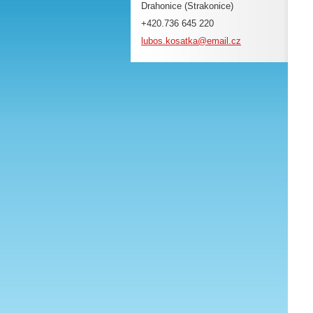
Drahonice (Strakonice)
+420.736 645 220
lubos.ko
satka@em
ail.cz