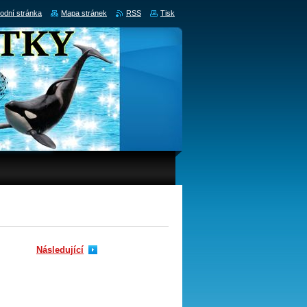
odní stránka
Mapa stránek
RSS
Tisk
Následující