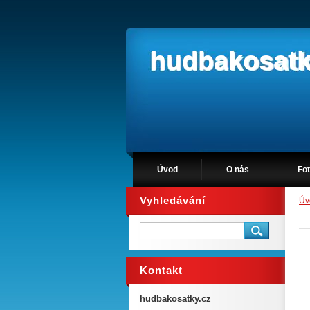
hudbakosatk
Úvod
O nás
Fot
Vyhledávání
Úv
Kontakt
hudbakosatky.cz