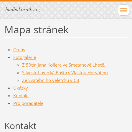
hudbakosatky.cz
Mapa stránek
O nás
Fotogalerie
Z 50tin Jana Kollera ve Smetanově Lhotě.
Silvestr Lovecká Bašta s Vlastou Horvátem
Ze Svatebního veletrhu v ČB
Ukázky
Kontakt
Pro pořadatele
Kontakt