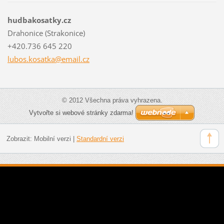
hudbakosatky.cz
Drahonice (Strakonice)
+420.736 645 220
lubos.ko
satka@em
ail.cz
© 2012 Všechna práva vyhrazena.
Vytvořte si webové stránky zdarma!
Zobrazit:
Mobilní verzi
|
Standardní verzi