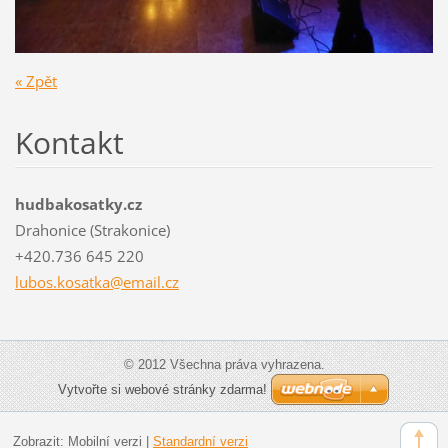
« Zpět
Kontakt
hudbakosatky.cz
Drahonice (Strakonice)
+420.736 645 220
lubos.ko
satka@em
ail.cz
© 2012 Všechna práva vyhrazena.
Vytvořte si webové stránky zdarma!
Zobrazit:
Mobilní verzi
|
Standardní verzi