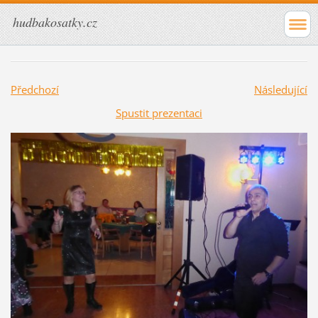
hudbakosatky.cz
Předchozí
Následující
Spustit prezentaci