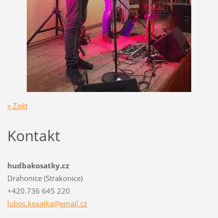
« Zpět
Kontakt
hudbakosatky.cz
Drahonice (Strakonice)
+420.736 645 220
lubos.ko
satka@em
ail.cz