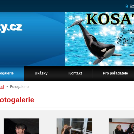
Úv
y.cz
ogalerie
Ukázky
Kontakt
Pro pořadatele
od
>
Fotogalerie
otogalerie