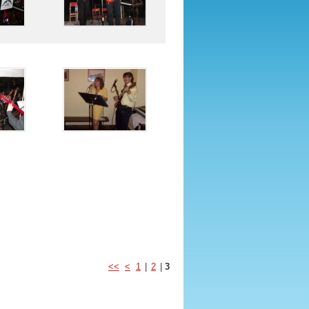
<<
<
1
|
2
|
3