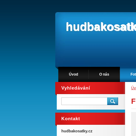
hudbakosatk
Úvod
O nás
Fot
Vyhledávání
Úv
F
Kontakt
hudbakosatky.cz