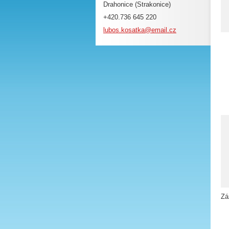
Drahonice (Strakonice)
+420.736 645 220
lubos.ko
satka@em
ail.cz
Zá