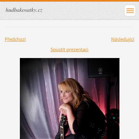
hudbakosatky.cz
Předchozí
Následující
Spustit prezentaci