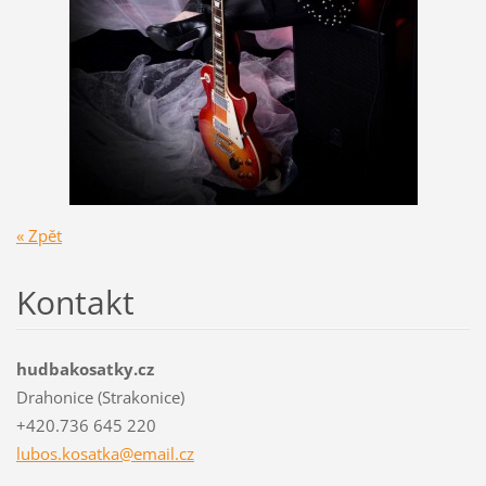
« Zpět
Kontakt
hudbakosatky.cz
Drahonice (Strakonice)
+420.736 645 220
lubos.ko
satka@em
ail.cz