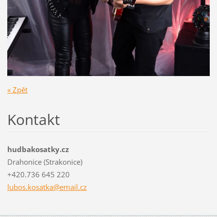
« Zpět
Kontakt
hudbakosatky.cz
Drahonice (Strakonice)
+420.736 645 220
lubos.ko
satka@em
ail.cz