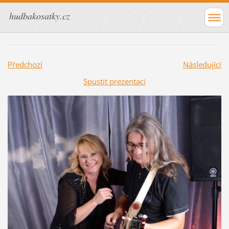
hudbakosatky.cz
Předchozí
Následující
Spustit prezentaci